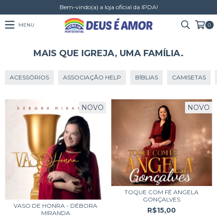
Bem-vindo(a) a loja oficial da IPDA!
MENU
0
MAIS QUE IGREJA, UMA FAMÍLIA.
ACESSÓRIOS
ASSOCIAÇÃO HELP
BÍBLIAS
CAMISETAS
NOVO
NOVO
TOQUE COM FÉ ANGELA
GONÇALVES
VASO DE HONRA - DÉBORA
R$15,00
MIRANDA