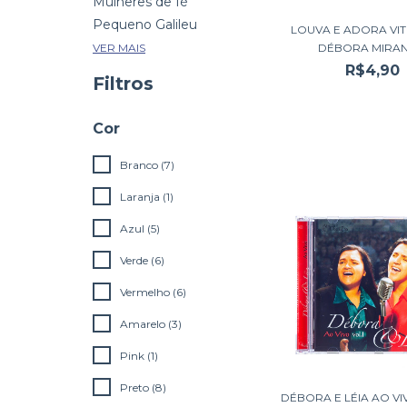
Mulheres de fé
Pequeno Galileu
LOUVA E ADORA VIT
DÉBORA MIRA
VER MAIS
R$4,90
Filtros
Cor
Branco (7)
Laranja (1)
Azul (5)
Verde (6)
Vermelho (6)
Amarelo (3)
Pink (1)
Preto (8)
DÉBORA E LÉIA AO VIV