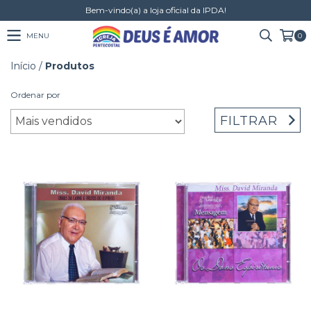
Bem-vindo(a) a loja oficial da IPDA!
MENU
0
Início
/
Produtos
Ordenar por
FILTRAR